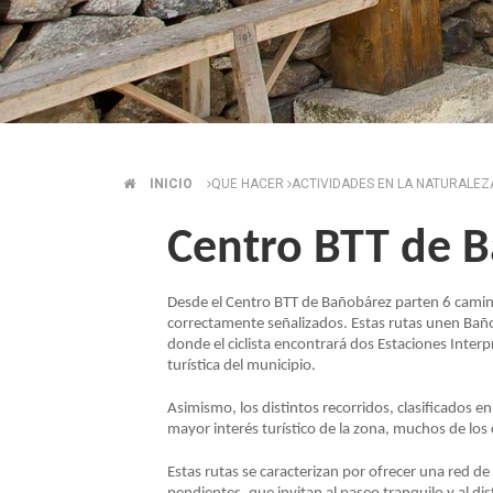
INICIO
QUE HACER
ACTIVIDADES EN LA NATURALE
SOBRESCRIBIR
Centro BTT de 
ENLACES
DE
Desde el Centro BTT de Bañobárez parten 6 camin
correctamente señalizados. Estas rutas unen Ba
donde el ciclista encontrará dos Estaciones Inter
AYUDA
turística del municipio.
Asimismo, los distintos recorridos, clasificados en
A
mayor interés turístico de la zona, muchos de los 
LA
Estas rutas se caracterizan por ofrecer una red d