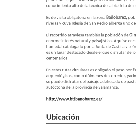
pendientes, que invitan al paseo tranquilo y al di
conocimiento alto de la técnica de la bicicleta de
NAVEGACIÓN
Es de visita obligatoria en la zona
Bañobarez,
pobl
riveras y cuya Iglesia de San Pedro alberga uno d
El recorrido atraviesa también la población de
Ol
enorme interés natural y paisajístico. Aquí se enc
humedal catalogado por la Junta de Castilla y León
es un lugar destacado desde el que disfrutar del 
centenarios.
En estas rutas circulares es obligado el paso por
F
arqueológicos, como dólmenes de corredor, yacimi
se puede disfrutar del paisaje adehesado de pasti
autóctona de la provincia de Salamanca.
http://www.bttbanobarez.es/
Ubicación