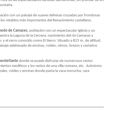
sfrute de las espectaculares dehesas salmantinas, sin precisar de un
 montaña.
ación con un paisaje de suaves dehesas cruzadas por frondosas
e los retablos más importantes del Renacimiento castellano.
medo de Camaces
, población con un espectacular Iglesia y un
uentra la Laguna de la Cervera, nacimiento del río Camaces y
; y el cerro conocido como El Sierro. Situado a 825 m. de altitud,
paisaje adehesado de encinas, robles, olmos, brezos y castaños
uenteliante
donde se puede disfrutar de numerosos restos
entos neolíticos y los restos de una villa romana, etc. Asimismo
zales, robles y encinas donde pasta la vaca morucha, raza