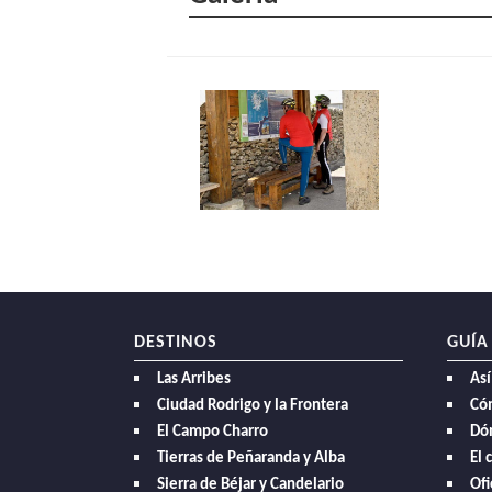
DESTINOS
GUÍA
Las Arribes
Así
Ciudad Rodrigo y la Frontera
Có
El Campo Charro
Dó
Tierras de Peñaranda y Alba
El 
Sierra de Béjar y Candelario
Ofi