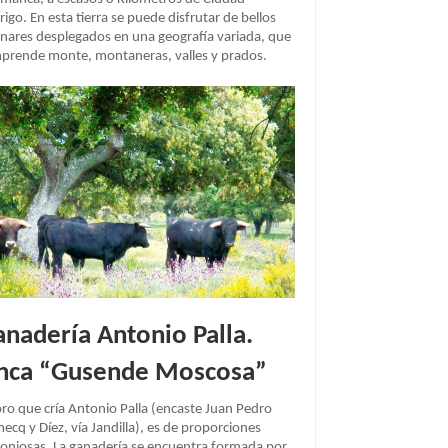
igo. En esta tierra se puede disfrutar de bellos
inares desplegados en una geografía variada, que
prende monte, montaneras, valles y prados.
nadería Antonio Palla.
inca “Gusende Moscosa”
oro que cría Antonio Palla (encaste Juan Pedro
cq y Díez, vía Jandilla), es de proporciones
oniosas. La ganadería se encuentra formada por