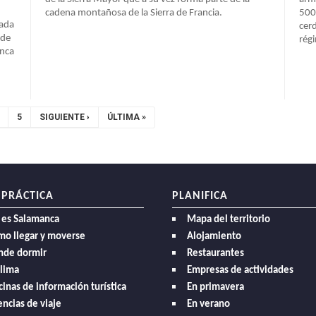
cadena montañosa de la Sierra de Francia.
500
uada
cer
 de
rég
inca
ÁGINA
PAGE
5
SIGUIENTE
SIGUIENTE ›
ÚLTIMA
ÚLTIMA »
ACTUAL
PÁGINA
PÁGINA
 PRÁCTICA
PLANIFICA
 es Salamanca
Mapa del territorio
mo llegar y moverse
Alojamiento
nde dormir
Restaurantes
clima
Empresas de actividades
cinas de información turística
En primavera
ncias de viaje
En verano