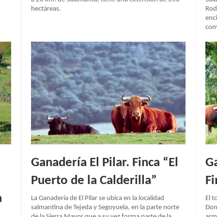
hectáreas.
Rodr
enc
com
Ganadería El Pilar. Finca “El
Ga
Puerto de la Calderilla”
F
a
La Ganadería de El Pilar se ubica en la localidad
El t
salmantina de Tejeda y Segoyuela, en la parte norte
Dome
de la Sierra Mayor que a su vez forma parte de la
arm