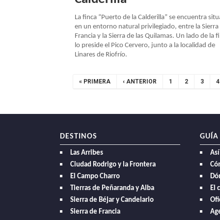
La finca “Puerto de la Calderilla” se encuentra sit
en un entorno natural privilegiado, entre la Sierra
Francia y la Sierra de las Quilamas. Un lado de la f
lo preside el Pico Cervero, junto a la localidad de
Linares de Riofrío.
Paginación
PRIMERA
« PRIMERA
PÁGINA
‹ ANTERIOR
PAGE
1
PAGE
2
PAGE
3
P
4
PÁGINA
ANTERIOR
DESTINOS
GUÍA
Las Arribes
Así
Ciudad Rodrigo y la Frontera
Có
El Campo Charro
Dó
Tierras de Peñaranda y Alba
El 
Sierra de Béjar y Candelario
Ofi
Sierra de Francia
Age