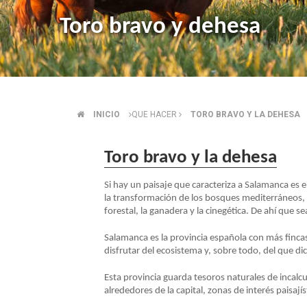
Toro bravo y dehesa
INICIO
QUE HACER
TORO BRAVO Y LA DEHESA
SOBRESCRIBIR
ENLACES
Toro bravo y la dehesa
Si hay un paisaje que caracteriza a Salamanca es e
DE
la transformación de los bosques mediterráneos, de
forestal, la ganadera y la cinegética. De ahí que 
AYUDA
Salamanca es la provincia española con más finca
disfrutar del ecosistema y, sobre todo, del que di
A
Esta provincia guarda tesoros naturales de incalc
alrededores de la capital, zonas de interés paisajíst
LA