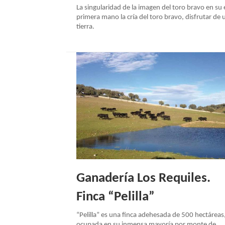
La singularidad de la imagen del toro bravo en su
NAVEGACIÓN
primera mano la cría del toro bravo, disfrutar de 
tierra.
Ganadería Los Requiles.
Finca “Pelilla”
“Pelilla” es una finca adehesada de 500 hectáreas
ocupada en su inmensa mayoría por monte de