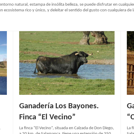
 entorno natural, estampa de insólita belleza, se puede disfrutar en cualqu
un ecosistema rico y único, y deleitar el sentido del gusto con cualquiera de
Ganadería Los Bayones.
Ga
Finca “El Vecino”
“C
,
La finca “El Vecino”, situada en Calzada de Don Diego,
La f
a 20 km. de Salamanca, tiene una extensión de 350
Sal