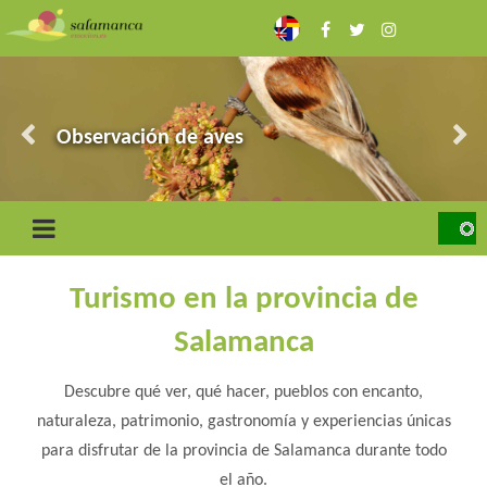
Pasar
al
contenido
principal
Las Arribes
Ciudad Rodrigo y la Frontera
Observación de aves
Sierra de Francia
Toro bravo y dehesa
Turismo en la provincia de
Salamanca
Descubre qué ver, qué hacer, pueblos con encanto,
naturaleza, patrimonio, gastronomía y experiencias únicas
para disfrutar de la provincia de Salamanca durante todo
el año.