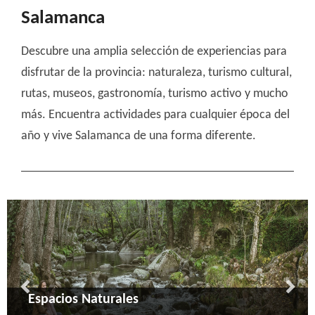
Salamanca
Descubre una amplia selección de experiencias para
disfrutar de la provincia: naturaleza, turismo cultural,
rutas, museos, gastronomía, turismo activo y mucho
más. Encuentra actividades para cualquier época del
año y vive Salamanca de una forma diferente.
Arqueología
Cultural
Espacios Naturales
Actividades en la Naturaleza
Enoturismo y Gastronomía
Turismo Religioso
Artesanía y Vida Rural
Montaña y nieve
Cicloturismo