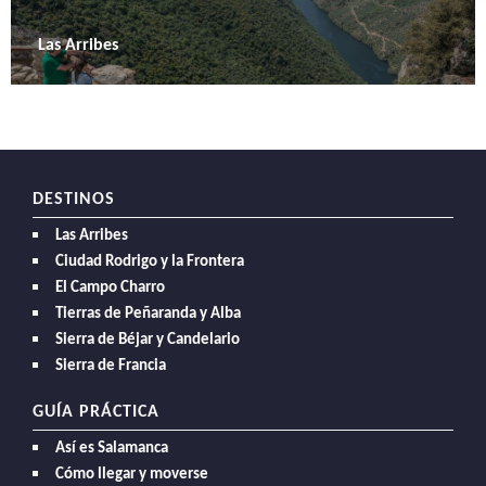
Las Arribes
DESTINOS
Las Arribes
Ciudad Rodrigo y la Frontera
El Campo Charro
Tierras de Peñaranda y Alba
Sierra de Béjar y Candelario
Sierra de Francia
GUÍA PRÁCTICA
Así es Salamanca
Cómo llegar y moverse