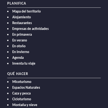
PLANIFICA
Mapa del territorio
Alojamiento
Restaurantes
Empresas de actividades
En primavera
En verano
En otoño
En Invierno
Agenda
Inventa tu viaje
QUÉ HACER
Micoturismo
Espacios Naturales
Caza y pesca
Cicloturismo
Montaña y nieve