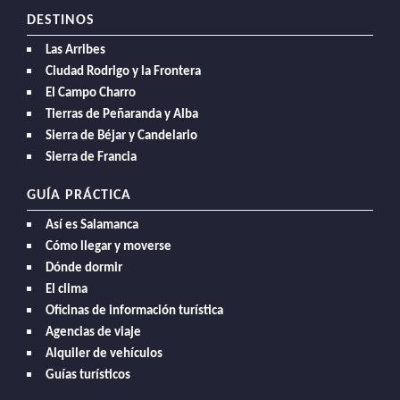
DESTINOS
Las Arribes
Ciudad Rodrigo y la Frontera
El Campo Charro
Tierras de Peñaranda y Alba
Sierra de Béjar y Candelario
Sierra de Francia
GUÍA PRÁCTICA
Así es Salamanca
Cómo llegar y moverse
Dónde dormir
El clima
Oficinas de información turística
Agencias de viaje
Alquiler de vehículos
Guías turísticos