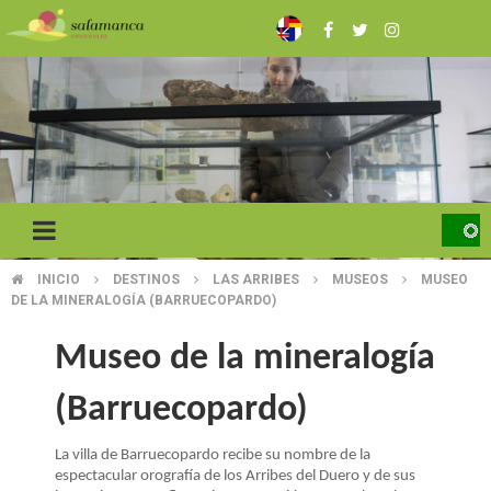
Pasar
al
contenido
principal
INICIO
DESTINOS
LAS ARRIBES
MUSEOS
MUSEO
SOBRESCRIBIR
DE LA MINERALOGÍA (BARRUECOPARDO)
ENLACES
Museo de la mineralogía
DE
(Barruecopardo)
AYUDA
A
La villa de Barruecopardo recibe su nombre de la
espectacular orografía de los Arribes del Duero y de sus