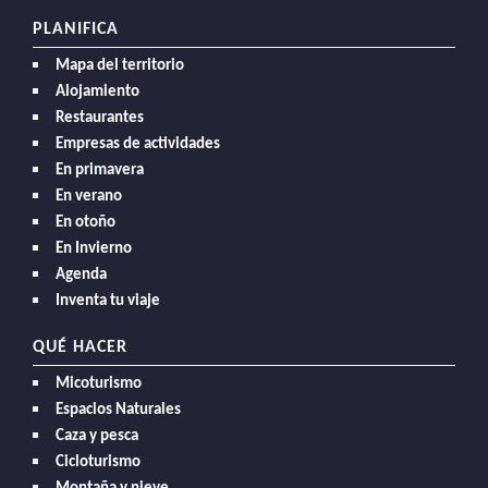
PLANIFICA
Mapa del territorio
Alojamiento
Restaurantes
Empresas de actividades
En primavera
En verano
En otoño
En Invierno
Agenda
Inventa tu viaje
QUÉ HACER
Micoturismo
Espacios Naturales
Caza y pesca
Cicloturismo