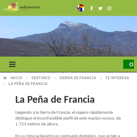
Pasar
al
contenido
principal
INICIO
DESTINOS
SIERRA DE FRANCIA
TE INTERESA
SOBRESCRIBIR
LA PEÑA DE FRANCIA
ENLACES
La Peña de Francia
DE
Llegando a la Sierra de Francia, el viajero rápidamente
AYUDA
distingue el inconfundible perfil de este macizo rocoso, de
A
1.723 metros de altura.
En su cima se levanta un santuario dominico, que acoge a