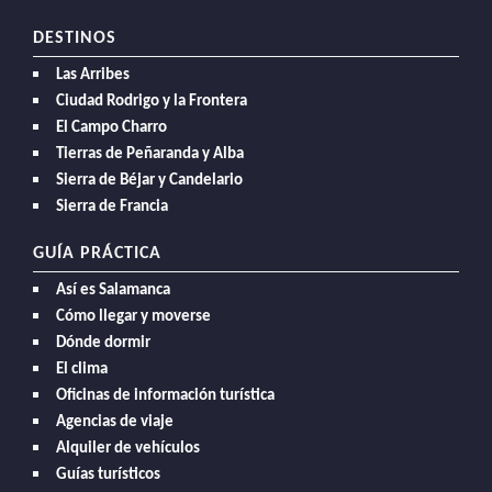
DESTINOS
Las Arribes
Ciudad Rodrigo y la Frontera
El Campo Charro
Tierras de Peñaranda y Alba
Sierra de Béjar y Candelario
Sierra de Francia
GUÍA PRÁCTICA
Así es Salamanca
Cómo llegar y moverse
Dónde dormir
El clima
Oficinas de información turística
Agencias de viaje
Alquiler de vehículos
Guías turísticos