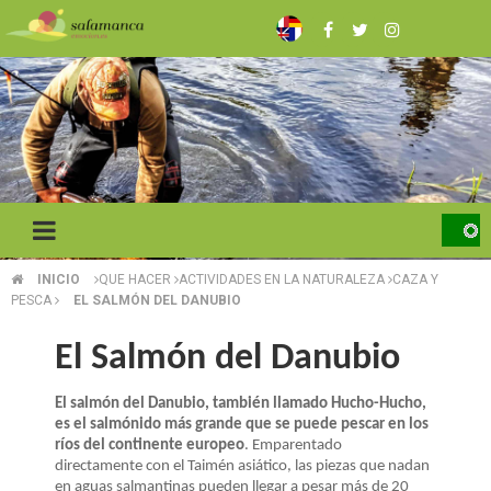
Pasar
al
contenido
principal
INICIO
QUE HACER
ACTIVIDADES EN LA NATURALEZA
CAZA Y
SOBRESCRIBIR
PESCA
EL SALMÓN DEL DANUBIO
ENLACES
El Salmón del Danubio
DE
El salmón del Danubio, también llamado Hucho-Hucho,
AYUDA
es el salmónido más grande que se puede pescar en los
A
ríos del continente europeo
. Emparentado
directamente con el Taimén asiático, las piezas que nadan
en aguas salmantinas pueden llegar a pesar más de 20