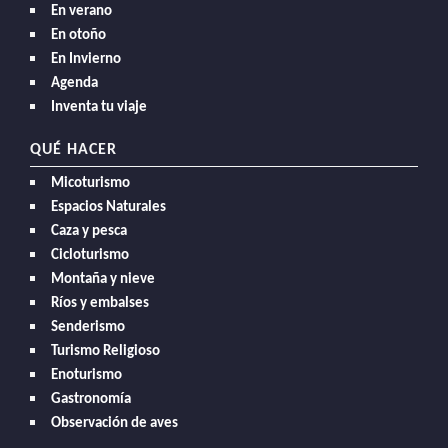
En verano
En otoño
En Invierno
Agenda
Inventa tu viaje
QUÉ HACER
Micoturismo
Espacios Naturales
Caza y pesca
Cicloturismo
Montaña y nieve
Ríos y embalses
Senderismo
Turismo Religioso
Enoturismo
Gastronomía
Observación de aves