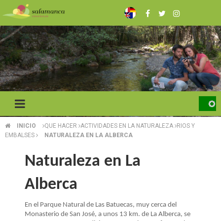
Pasar
al
contenido
principal
INICIO
QUE HACER
ACTIVIDADES EN LA NATURALEZA
RIOS Y
SOBRESCRIBIR
EMBALSES
NATURALEZA EN LA ALBERCA
ENLACES
Naturaleza en La
DE
Alberca
AYUDA
A
En el Parque Natural de Las Batuecas, muy cerca del
Monasterio de San José, a unos 13 km. de La Alberca, se