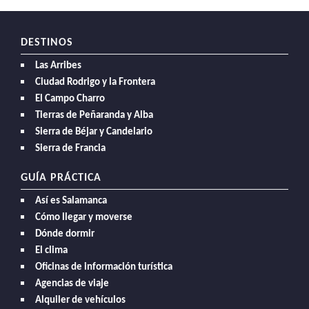
DESTINOS
Las Arribes
Ciudad Rodrigo y la Frontera
El Campo Charro
Tierras de Peñaranda y Alba
Sierra de Béjar y Candelario
Sierra de Francia
GUÍA PRÁCTICA
Así es Salamanca
Cómo llegar y moverse
Dónde dormir
El clima
Oficinas de información turística
Agencias de viaje
Alquiler de vehículos