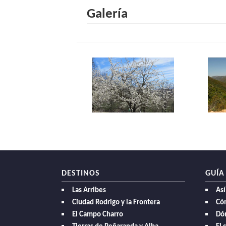
Galería
DESTINOS
GUÍA
Las Arribes
Así
Ciudad Rodrigo y la Frontera
Có
El Campo Charro
Dó