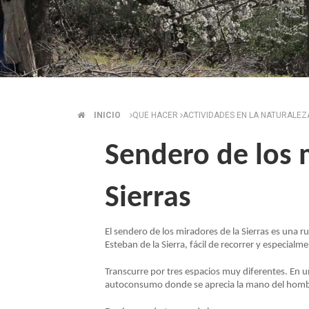
INICIO
QUE HACER
ACTIVIDADES EN LA NATURALE
SOBRESCRIBIR
Sendero de los 
ENLACES
Sierras
DE
AYUDA
El sendero de los miradores de la Sierras es una ru
Esteban de la Sierra, fácil de recorrer y especialm
A
Transcurre por tres espacios muy diferentes. En 
autoconsumo donde se aprecia la mano del hombr
LA