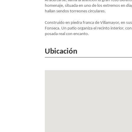
Al acercarse, llama la atención el gran foso defen
homenaje, situada en uno de los extremos en diagon
NAVEGACIÓN
hallan sendos torreones circulares.
Construido en piedra franca de Villamayor, en su
Fonseca. Un patio organiza el recinto interior, con
posada real con encanto.
Ubicación