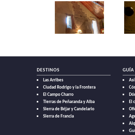
DESTINOS
GUÍA
Las Arribes
Así
Ciudad Rodrigo y la Frontera
Có
El Campo Charro
Dó
Tierras de Peñaranda y Alba
El 
Sierra de Béjar y Candelario
Ofi
Sierra de Francia
Age
Alq
Guí