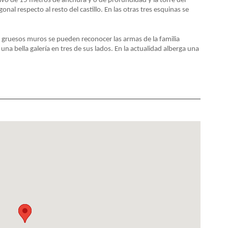
sivo de 15 metros de anchura y 8 de profundidad y la torre del
al respecto al resto del castillo. En las otras tres esquinas se
s gruesos muros se pueden reconocer las armas de la familia
 una bella galería en tres de sus lados. En la actualidad alberga una