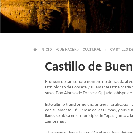
INICIO
QUE HACER
CULTURAL
CASTILLO D
SOBRESCRIBIR
Castillo de Bue
ENLACES
DE
El origen de tan sonoro nombre no defrauda al via
Don Alonso de Fonseca y su amante Doña María de 
suyo, Don Alonso de Fonseca Quijada, obispo de 
AYUDA
Este último transformó una antigua fortificación de
con su amante, Dª. Teresa de las Cuevas, y sus cu
A
llano, se ubica en el municipio de Topas, junto a l
zamoranas.
LA