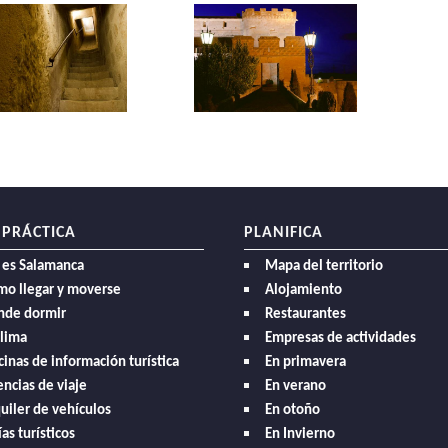
 PRÁCTICA
PLANIFICA
 es Salamanca
Mapa del territorio
mo llegar y moverse
Alojamiento
nde dormir
Restaurantes
clima
Empresas de actividades
cinas de información turística
En primavera
ncias de viaje
En verano
uiler de vehículos
En otoño
as turísticos
En Invierno