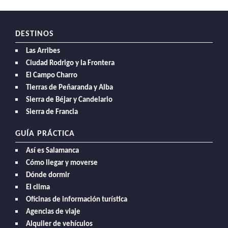
DESTINOS
Las Arribes
Ciudad Rodrigo y la Frontera
El Campo Charro
Tierras de Peñaranda y Alba
Sierra de Béjar y Candelario
Sierra de Francia
GUÍA PRÁCTICA
Así es Salamanca
Cómo llegar y moverse
Dónde dormir
El clima
Oficinas de información turística
Agencias de viaje
Alquiler de vehículos