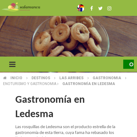
Pasar
al
contenido
principal
INICIO
DESTINOS
LAS ARRIBES
GASTRONOMIA
SOBRESCRIBIR
ENOTURISMO Y GASTRONOMIA
GASTRONOMÍA EN LEDESMA
ENLACES
Gastronomía en
DE
Ledesma
AYUDA
A
Las rosquillas de Ledesma son el producto estrella de la
gastronomía de esta tierra, cuya fama ha rebasado los