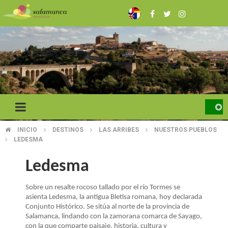
Pasar
al
contenido
principal
INICIO
DESTINOS
LAS ARRIBES
NUESTROS PUEBLOS
SOBRESCRIBIR
LEDESMA
ENLACES
Ledesma
DE
Sobre un resalte rocoso tallado por el río Tormes se
AYUDA
asienta Ledesma, la antigua Bletisa romana, hoy declarada
A
Conjunto Histórico. Se sitúa al norte de la provincia de
Salamanca, lindando con la zamorana comarca de Sayago,
con la que comparte paisaje, historia, cultura y