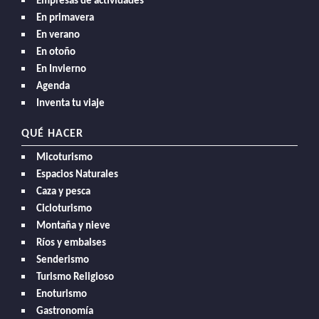
Empresas de actividades
En primavera
En verano
En otoño
En Invierno
Agenda
Inventa tu viaje
QUÉ HACER
Micoturismo
Espacios Naturales
Caza y pesca
Cicloturismo
Montaña y nieve
Ríos y embalses
Senderismo
Turismo Religioso
Enoturismo
Gastronomía