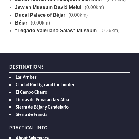
Jewish Museum David Melul
(0.00km)
Ducal Palace of Béjar
(0.00km)
Béjar
(0.00km)
“Legado Valeriano Salas” Museum
(0.36km)
DESTINATIONS
Las Arribes
Ciudad Rodrigo and the border
El Campo Charro
Tierras de Peñaranda y Alba
Sierra de Béjar y Candelario
Sierra de Francia
PRACTICAL INFO
About Salamanca