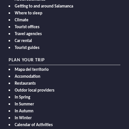
Getting to and around Salamanca
Where to sleep
Climate
Tourist offices
Travel agencies
Car rental
Tourist guides
PLAN YOUR TRIP
Mapa del territorio
Accomodation
Restaurants
Outdor local providers
In Spring
In Summer
In Autumn
In Winter
Calendar of Activities