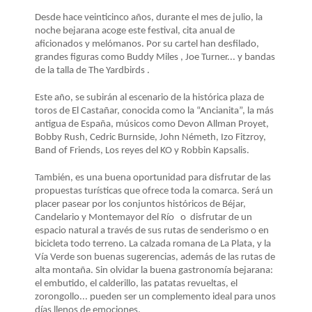
Desde hace veinticinco años, durante el mes de julio, la
noche bejarana acoge este festival, cita anual de
aficionados y melómanos. Por su cartel han desfilado,
grandes figuras como Buddy Miles , Joe Turner... y bandas
de la talla de The Yardbirds .
Este año, se subirán al escenario de la histórica plaza de
toros de El Castañar, conocida como la “Ancianita”, la más
antigua de España, músicos como Devon Allman Proyet,
Bobby Rush, Cedric Burnside, John Németh, Izo Fitzroy,
Band of Friends, Los reyes del KO y Robbin Kapsalis.
También, es una buena oportunidad para disfrutar de las
propuestas turísticas que ofrece toda la comarca. Será un
placer pasear por los conjuntos históricos de Béjar,
Candelario y Montemayor del Río o disfrutar de un
espacio natural a través de sus rutas de senderismo o en
bicicleta todo terreno. La calzada romana de La Plata, y la
Vía Verde son buenas sugerencias, además de las rutas de
alta montaña. Sin olvidar la buena gastronomía bejarana:
el embutido, el calderillo, las patatas revueltas, el
zorongollo... pueden ser un complemento ideal para unos
días llenos de emociones.