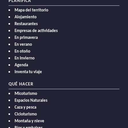
PLANIFICA
Mapa del territorio
Alojamiento
Restaurantes
Empresas de actividades
En primavera
En verano
En otoño
En Invierno
Agenda
Inventa tu viaje
QUÉ HACER
Micoturismo
Espacios Naturales
Caza y pesca
Cicloturismo
Montaña y nieve