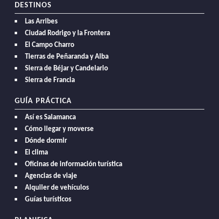
DESTINOS
Las Arribes
Ciudad Rodrigo y la Frontera
El Campo Charro
Tierras de Peñaranda y Alba
Sierra de Béjar y Candelario
Sierra de Francia
GUÍA PRÁCTICA
Así es Salamanca
Cómo llegar y moverse
Dónde dormir
El clima
Oficinas de información turística
Agencias de viaje
Alquiler de vehículos
Guías turísticos