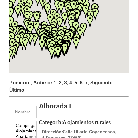
LA
NAVEGACIÓN
Primeroo
,
Anterior
1
,
2
,
3
,
4
,
5
,
6
,
7
,
Siguiente
,
Último
Alborada I
Categoría:Alojamientos rurales
Dirección:Calle Hilario Goyenechea,