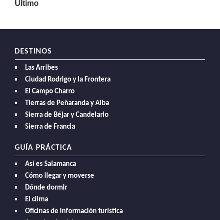
Último
DESTINOS
Las Arribes
Ciudad Rodrigo y la Frontera
El Campo Charro
Tierras de Peñaranda y Alba
Sierra de Béjar y Candelario
Sierra de Francia
GUÍA PRÁCTICA
Así es Salamanca
Cómo llegar y moverse
Dónde dormir
El clima
Oficinas de información turística