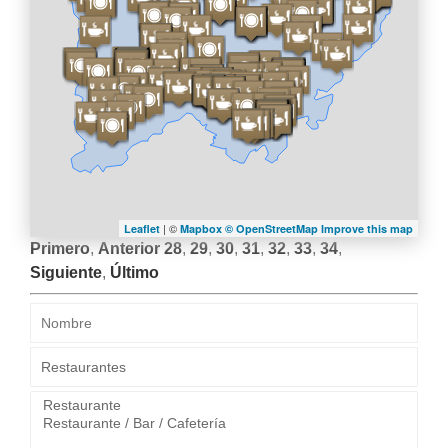
LA
NAVEGACIÓN
| ©
Leaflet
Mapbox ©
OpenStreetMap
Improve this map
Primero
,
Anterior
28
,
29
,
30
,
31
,
32
,
33
,
34
,
Siguiente
,
Último