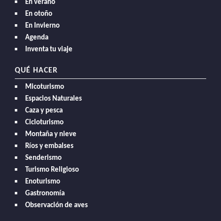
En verano
En otoño
En Invierno
Agenda
Inventa tu viaje
QUÉ HACER
Micoturismo
Espacios Naturales
Caza y pesca
Cicloturismo
Montaña y nieve
Ríos y embalses
Senderismo
Turismo Religioso
Enoturismo
Gastronomía
Observación de aves