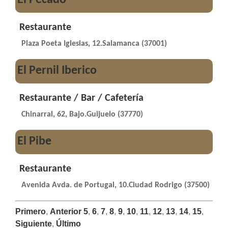
Restaurante
Plaza Poeta Iglesias, 12.Salamanca (37001)
El Pernil Iberico
Restaurante / Bar / Cafetería
Chinarral, 62, Bajo.Guijuelo (37770)
El Pibe
Restaurante
Avenida Avda. de Portugal, 10.Ciudad Rodrigo (37500)
Primero
,
Anterior
5
,
6
,
7
,
8
,
9
,
10
,
11
,
12
,
13
,
14
,
15
,
Siguiente
,
Último