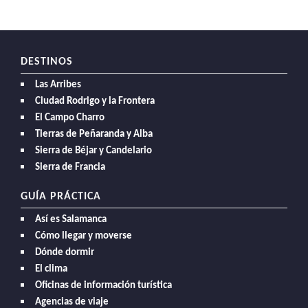
DESTINOS
Las Arribes
Ciudad Rodrigo y la Frontera
El Campo Charro
Tierras de Peñaranda y Alba
Sierra de Béjar y Candelario
Sierra de Francia
GUÍA PRÁCTICA
Así es Salamanca
Cómo llegar y moverse
Dónde dormir
El clima
Oficinas de información turística
Agencias de viaje