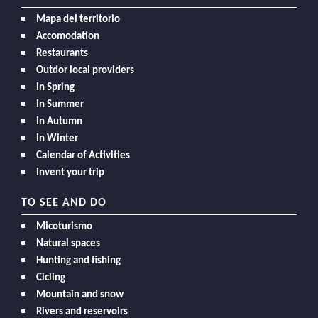
Mapa del territorio
Accomodation
Restaurants
Outdor local providers
In Spring
In Summer
In Autumn
In Winter
Calendar of Activities
Invent your trip
TO SEE AND DO
Micoturismo
Natural spaces
Hunting and fishing
Cicling
Mountain and snow
Rivers and reservoirs