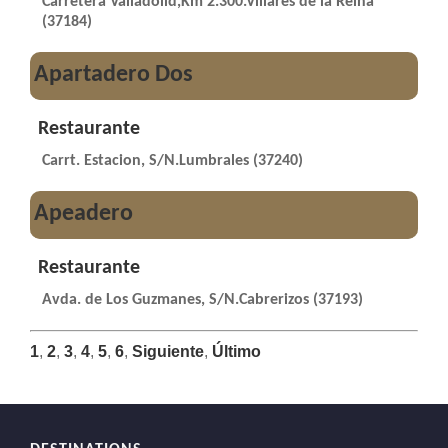
Carretera Valladolid,Km 2.300.Villares de la Reina
(37184)
Apartadero Dos
Restaurante
Carrt. Estacion, S/N.Lumbrales (37240)
Apeadero
Restaurante
Avda. de Los Guzmanes, S/N.Cabrerizos (37193)
1
,
2
,
3
,
4
,
5
,
6
,
Siguiente
,
Último