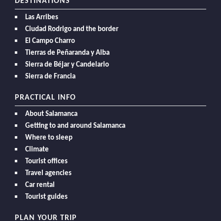
DESTINATIONS
Las Arribes
Ciudad Rodrigo and the border
El Campo Charro
Tierras de Peñaranda y Alba
Sierra de Béjar y Candelario
Sierra de Francia
PRACTICAL INFO
About Salamanca
Getting to and around Salamanca
Where to sleep
Climate
Tourist offices
Travel agencies
Car rental
Tourist guides
PLAN YOUR TRIP