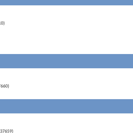
10)
7660)
(37659)