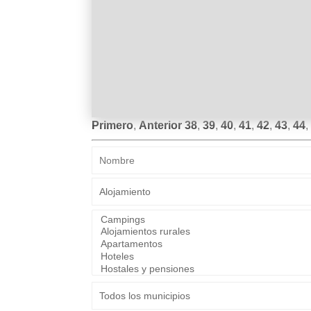
Primero
,
Anterior
38
,
39
,
40
,
41
,
42
,
43
,
44
,