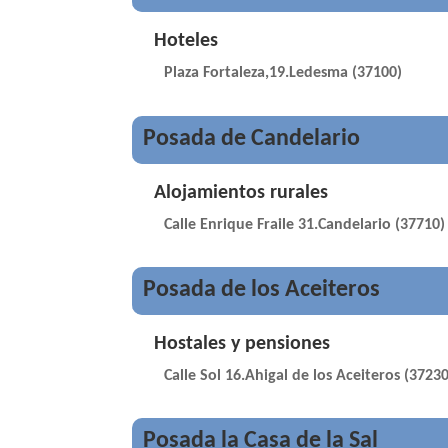
Hoteles
Plaza Fortaleza,19.Ledesma (37100)
Posada de Candelario
Alojamientos rurales
Calle Enrique Fraile 31.Candelario (37710)
Posada de los Aceiteros
Hostales y pensiones
Calle Sol 16.Ahigal de los Aceiteros (37230
Posada la Casa de la Sal