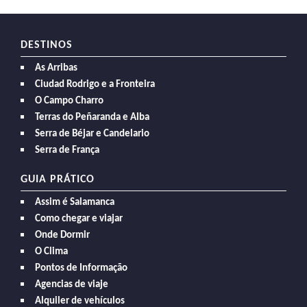
DESTINOS
As Arribas
Ciudad Rodrigo e a Fronteira
O Campo Charro
Terras do Peñaranda e Alba
Serra de Béjar e Candelario
Serra de França
GUIA PRÁTICO
Assim é Salamanca
Como chegar e viajar
Onde Dormir
O Clima
Pontos de Informação
Agencias de viaje
Alquiler de vehículos