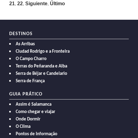
21
,
22
,
Siguiente
,
Último
DESTINOS
As Arribas
Ciudad Rodrigo e a Fronteira
O Campo Charro
Terras do Peñaranda e Alba
Serra de Béjar e Candelario
Serra de França
GUIA PRÁTICO
Assim é Salamanca
Como chegar e viajar
Onde Dormir
O Clima
Pontos de Informação