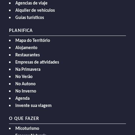
Agencias de viaje
Alquiler de vehículos
Guías turísticos
PLANIFICA
Mapa do Território
Alojamento
Restaurantes
Empresas de atividades
Na Primavera
No Verão
No Autono
No Inverno
Agenda
invente sua viagem
O QUE FAZER
Micoturismo