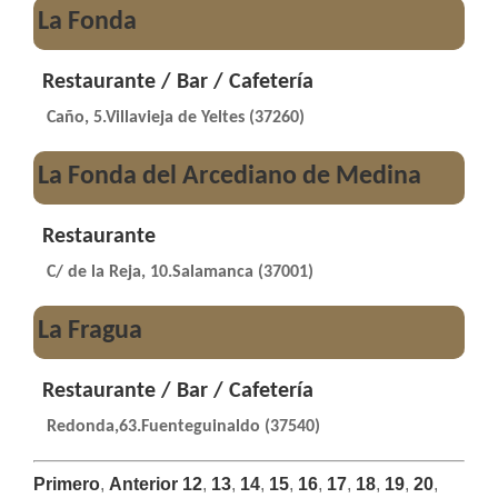
La Fonda
Restaurante / Bar / Cafetería
Caño, 5.Villavieja de Yeltes (37260)
La Fonda del Arcediano de Medina
Restaurante
C/ de la Reja, 10.Salamanca (37001)
La Fragua
Restaurante / Bar / Cafetería
Redonda,63.Fuenteguinaldo (37540)
Primero
,
Anterior
12
,
13
,
14
,
15
,
16
,
17
,
18
,
19
,
20
,