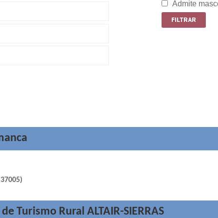
Admite masc
amanca
(37005)
 de Turismo Rural ALTAIR-SIERRAS