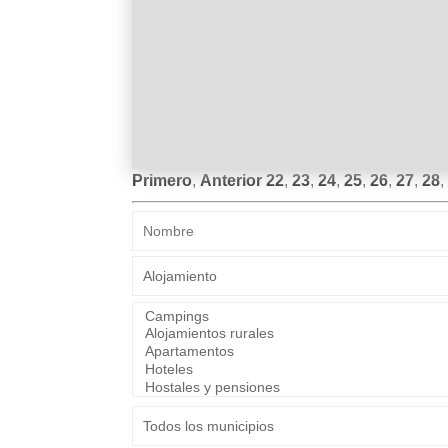
Primero
,
Anterior
22
,
23
,
24
,
25
,
26
,
27
,
28
,