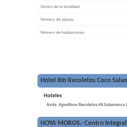
Hotel Ibb Recoletos Coco Sal
Hoteles
Avda. Agustinos Recoletos,44.Salamanca 
HOYA MOROS.- Centro Integral