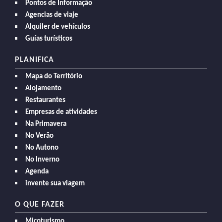
Pontos de Informação
Agencias de viaje
Alquiler de vehículos
Guías turísticos
PLANIFICA
Mapa do Território
Alojamento
Restaurantes
Empresas de atividades
Na Primavera
No Verão
No Autono
No Inverno
Agenda
invente sua viagem
O QUE FAZER
Micoturismo