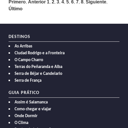
Primero
,
Anterior
1
,
2
,
3
,
4
,
5
,
6
,
7
,
8
,
Siguiente
,
Último
DESTINOS
As Arribas
Ciudad Rodrigo e a Fronteira
O Campo Charro
Terras do Peñaranda e Alba
Serra de Béjar e Candelario
Serra de França
GUIA PRÁTICO
Assim é Salamanca
Como chegar e viajar
Onde Dormir
O Clima