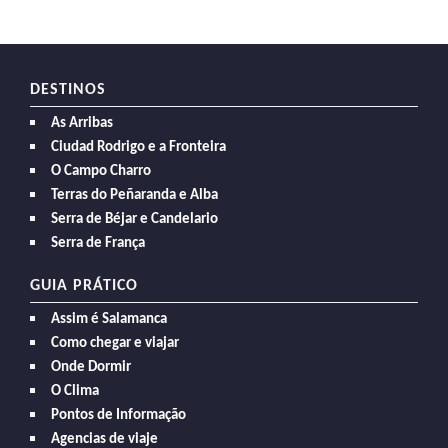
DESTINOS
As Arribas
Ciudad Rodrigo e a Fronteira
O Campo Charro
Terras do Peñaranda e Alba
Serra de Béjar e Candelario
Serra de França
GUIA PRÁTICO
Assim é Salamanca
Como chegar e viajar
Onde Dormir
O Clima
Pontos de Informação
Agencias de viaje