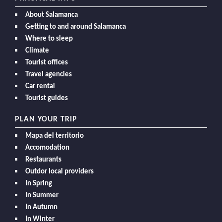
About Salamanca
Getting to and around Salamanca
Where to sleep
Climate
Tourist offices
Travel agencies
Car rental
Tourist guides
PLAN YOUR TRIP
Mapa del territorio
Accomodation
Restaurants
Outdor local providers
In Spring
In Summer
In Autumn
In Winter