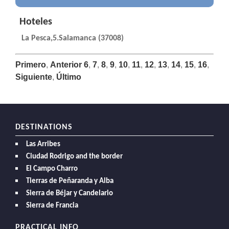
Hoteles
La Pesca,5.Salamanca (37008)
Primero
,
Anterior
6
,
7
,
8
,
9
,
10
,
11
,
12
,
13
,
14
,
15
,
16
,
Siguiente
,
Último
DESTINATIONS
Las Arribes
Ciudad Rodrigo and the border
El Campo Charro
Tierras de Peñaranda y Alba
Sierra de Béjar y Candelario
Sierra de Francia
PRACTICAL INFO