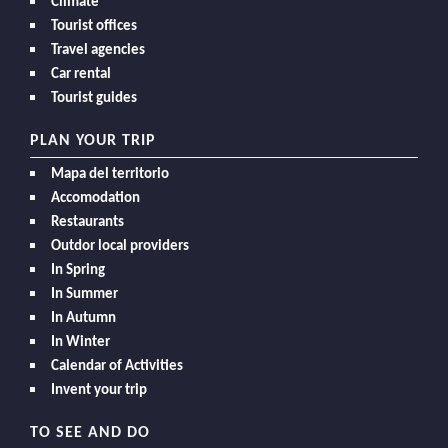
Climate
Tourist offices
Travel agencies
Car rental
Tourist guides
PLAN YOUR TRIP
Mapa del territorio
Accomodation
Restaurants
Outdor local providers
In Spring
In Summer
In Autumn
In Winter
Calendar of Activities
Invent your trip
TO SEE AND DO