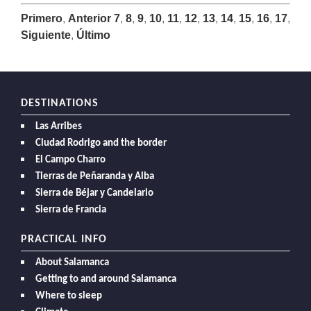
Primero
,
Anterior
7
,
8
,
9
,
10
,
11
,
12
,
13
,
14
,
15
,
16
,
17
,
Siguiente
,
Último
DESTINATIONS
Las Arribes
Ciudad Rodrigo and the border
El Campo Charro
Tierras de Peñaranda y Alba
Sierra de Béjar y Candelario
Sierra de Francia
PRACTICAL INFO
About Salamanca
Getting to and around Salamanca
Where to sleep