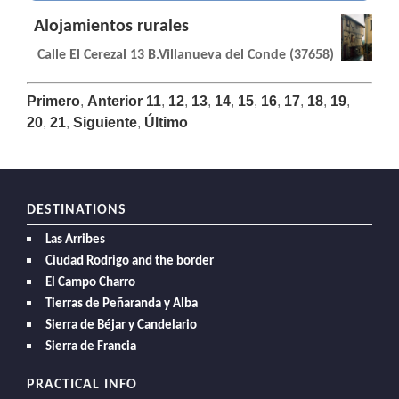
Alojamientos rurales
Calle El Cerezal 13 B.Villanueva del Conde (37658)
Primero
,
Anterior
11
,
12
,
13
,
14
,
15
,
16
,
17
,
18
,
19
,
20
,
21
,
Siguiente
,
Último
DESTINATIONS
Las Arribes
Ciudad Rodrigo and the border
El Campo Charro
Tierras de Peñaranda y Alba
Sierra de Béjar y Candelario
Sierra de Francia
PRACTICAL INFO