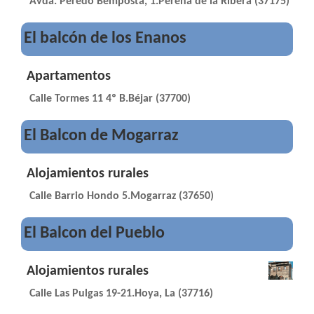
Avda. Peredo Bemposta, 1.Pereña de la Ribera (37175)
El balcón de los Enanos
Apartamentos
Calle Tormes 11 4º B.Béjar (37700)
El Balcon de Mogarraz
Alojamientos rurales
Calle Barrio Hondo 5.Mogarraz (37650)
El Balcon del Pueblo
Alojamientos rurales
Calle Las Pulgas 19-21.Hoya, La (37716)