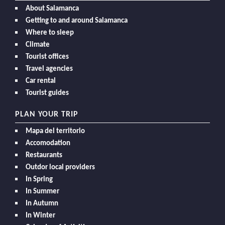
About Salamanca
Getting to and around Salamanca
Where to sleep
Climate
Tourist offices
Travel agencies
Car rental
Tourist guides
PLAN YOUR TRIP
Mapa del territorio
Accomodation
Restaurants
Outdor local providers
In Spring
In Summer
In Autumn
In Winter