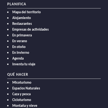
PLANIFICA
Mapa del territorio
Alojamiento
Restaurantes
Empresas de actividades
En primavera
En verano
En otoño
En Invierno
Agenda
Inventa tu viaje
QUÉ HACER
Micoturismo
Espacios Naturales
Caza y pesca
Cicloturismo
Montaña y nieve