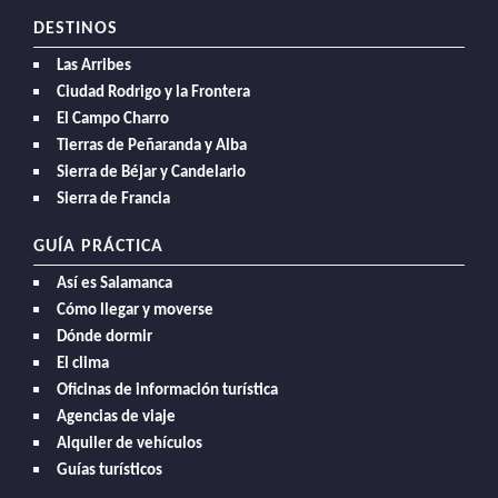
DESTINOS
Las Arribes
Ciudad Rodrigo y la Frontera
El Campo Charro
Tierras de Peñaranda y Alba
Sierra de Béjar y Candelario
Sierra de Francia
GUÍA PRÁCTICA
Así es Salamanca
Cómo llegar y moverse
Dónde dormir
El clima
Oficinas de información turística
Agencias de viaje
Alquiler de vehículos
Guías turísticos