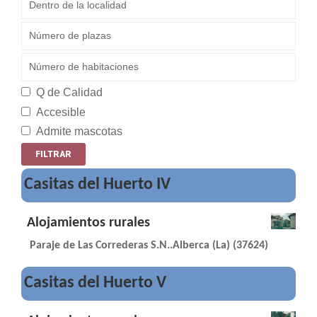
Q de Calidad
Accesible
Admite mascotas
Casitas del Huerto IV
Alojamientos rurales
Paraje de Las Correderas S.N..Alberca (La) (37624)
Casitas del Huerto V