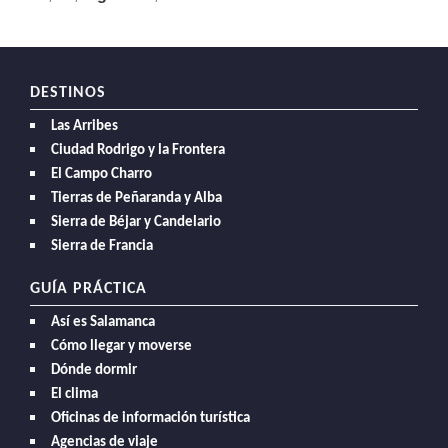
DESTINOS
Las Arribes
Ciudad Rodrigo y la Frontera
El Campo Charro
Tierras de Peñaranda y Alba
Sierra de Béjar y Candelario
Sierra de Francia
GUÍA PRÁCTICA
Así es Salamanca
Cómo llegar y moverse
Dónde dormir
El clima
Oficinas de información turística
Agencias de viaje