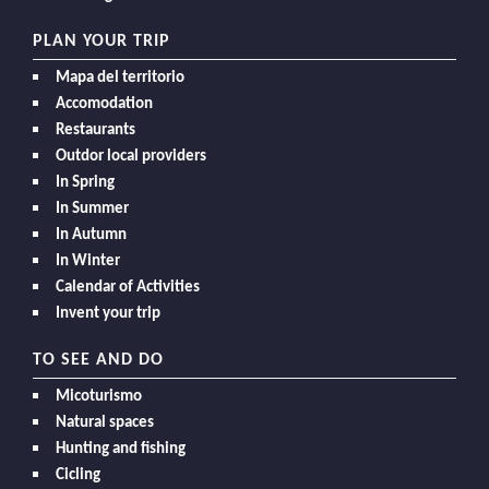
PLAN YOUR TRIP
Mapa del territorio
Accomodation
Restaurants
Outdor local providers
In Spring
In Summer
In Autumn
In Winter
Calendar of Activities
Invent your trip
TO SEE AND DO
Micoturismo
Natural spaces
Hunting and fishing
Cicling