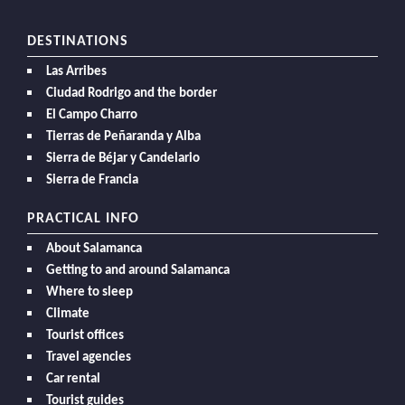
DESTINATIONS
Las Arribes
Ciudad Rodrigo and the border
El Campo Charro
Tierras de Peñaranda y Alba
Sierra de Béjar y Candelario
Sierra de Francia
PRACTICAL INFO
About Salamanca
Getting to and around Salamanca
Where to sleep
Climate
Tourist offices
Travel agencies
Car rental
Tourist guides