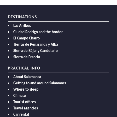
DESTINATIONS
Las Arribes
Ciudad Rodrigo and the border
El Campo Charro
Tierras de Peñaranda y Alba
Sierra de Béjar y Candelario
Sierra de Francia
PRACTICAL INFO
About Salamanca
Getting to and around Salamanca
Where to sleep
Climate
Tourist offices
Travel agencies
Car rental