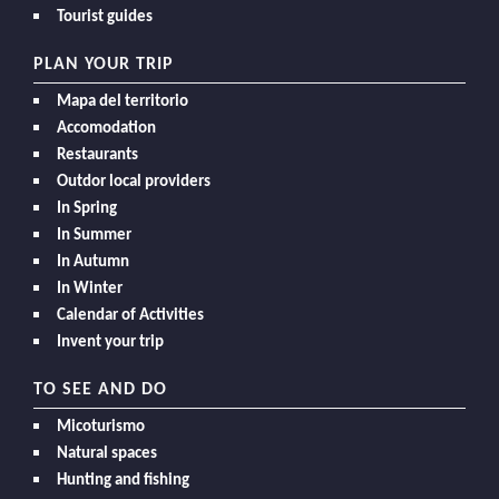
Tourist guides
PLAN YOUR TRIP
Mapa del territorio
Accomodation
Restaurants
Outdor local providers
In Spring
In Summer
In Autumn
In Winter
Calendar of Activities
Invent your trip
TO SEE AND DO
Micoturismo
Natural spaces
Hunting and fishing