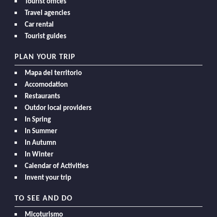
Tourist offices
Travel agencies
Car rental
Tourist guides
PLAN YOUR TRIP
Mapa del territorio
Accomodation
Restaurants
Outdor local providers
In Spring
In Summer
In Autumn
In Winter
Calendar of Activities
Invent your trip
TO SEE AND DO
Micoturismo