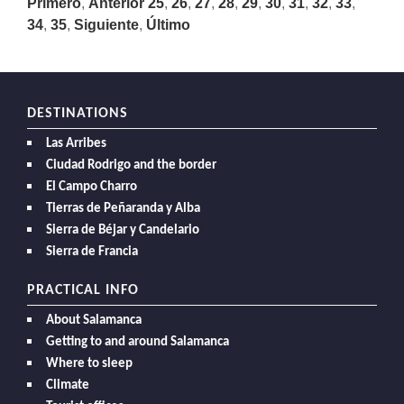
Primero
,
Anterior
25
,
26
,
27
,
28
,
29
,
30
,
31
,
32
,
33
,
34
,
35
,
Siguiente
,
Último
DESTINATIONS
Las Arribes
Ciudad Rodrigo and the border
El Campo Charro
Tierras de Peñaranda y Alba
Sierra de Béjar y Candelario
Sierra de Francia
PRACTICAL INFO
About Salamanca
Getting to and around Salamanca
Where to sleep
Climate